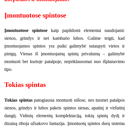
Įmontuotose spintose
Įmontuotose spintose
kaip papildomi elementai naudojami:
sienos, grindys ir net kambario lubos. Galime teigti, kad
įmontuojamos spintos yra puiki galimybė sutaupyti vietos ir
pinigų. Vienas iš įmontuojamų spintų privalumų – galimybė
montuoti bet kurioje patalpoje, nepriklausomai nuo išplanavimo
tipo.
Tokias spintas
Tokias spintas
patogiausia montuoti nišose, nes tuomet patalpos
sienos, grindys ir lubos pakeis spintos sienas, apatinį ir viršutinį
dangtį. Vidinių elementų komplektaciją, tokių spintų dydį ir
dizainą riboja užsakovo fantazija. Įmontuotų spintos durų sistema