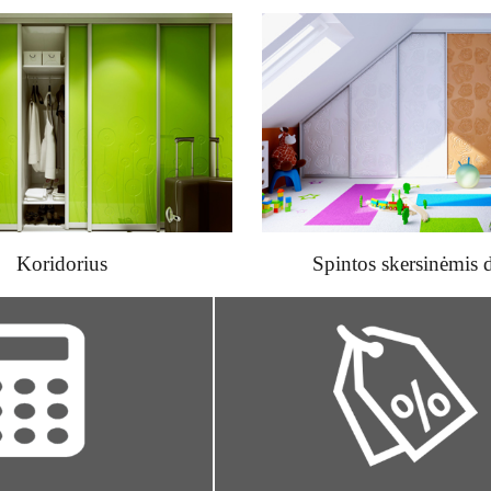
Koridorius
Spintos skersinėmis 