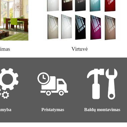
vimas
Virtuvė
amyba
Pristatymas
Baldų montavimas