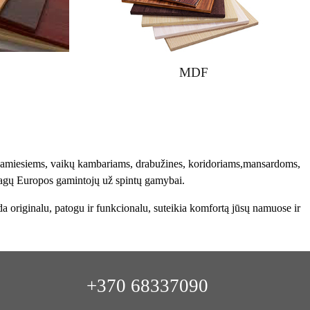
MDF
amiesiems, vaikų kambariams, drabužines, koridoriams,mansardoms,
žiagų Europos gamintojų už spintų gamybai.
da originalu, patogu ir funkcionalu, suteikia komfortą jūsų namuose ir
+370 68337090