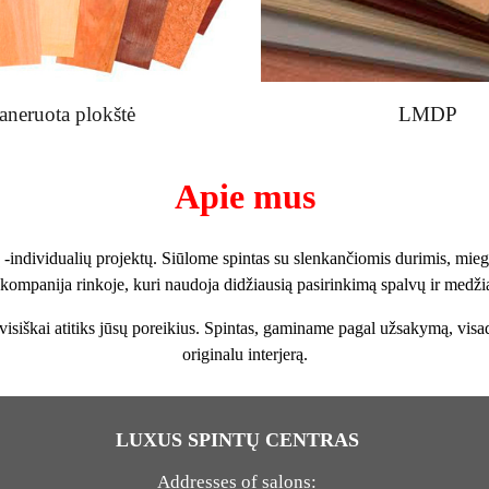
aneruota plokštė
LMDP
Apie mus
dividualių projektų. Siūlome spintas su slenkančiomis durimis, mieg
kompanija rinkoje, kuri naudoja didžiausią pasirinkimą spalvų ir med
e visiškai atitiks jūsų poreikius. Spintas, gaminame pagal užsakymą, visa
originalu interjerą.
LUXUS SPINTŲ CENTRAS
Addresses of salons: