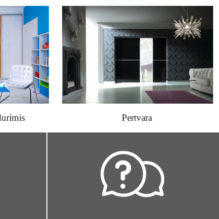
durimis
Pertvara