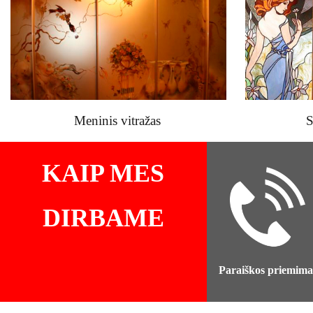
Meninis vitražas
S
KAIP MES
DIRBAME
Paraiškos priemima