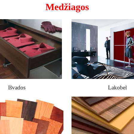
Medžiagos
Išvados
Lakobel