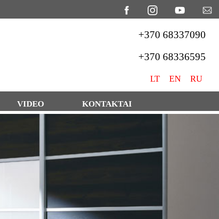
+370 68337090
+370 68336595
LT
EN
RU
VIDEO
KONTAKTAI