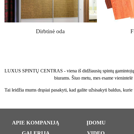
Dirbtinė oda
F
LUXUS SPINTŲ CENTRAS - viena iš didžiausių spintų gamintojų -in
biurams. Šiuo metu, mes esame vienintelė 
Tai leidžia mums drąsiai pasakyti, kad galite užsisakyti baldus, kuri
APIE KOMPANIJĄ
ĮDOMU
GALERIJA
VIDEO