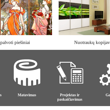
palvoti piešiniai
Nuotraukų kopija
s
Projektas ir
G
Matavimas
paskaičiavimas