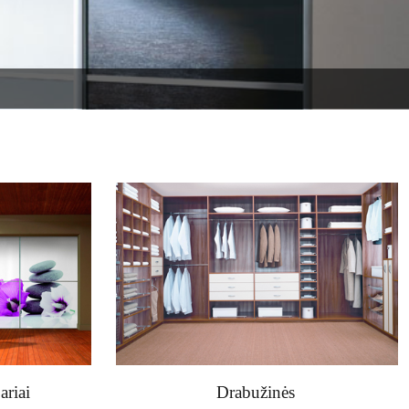
riai
Drabužinės