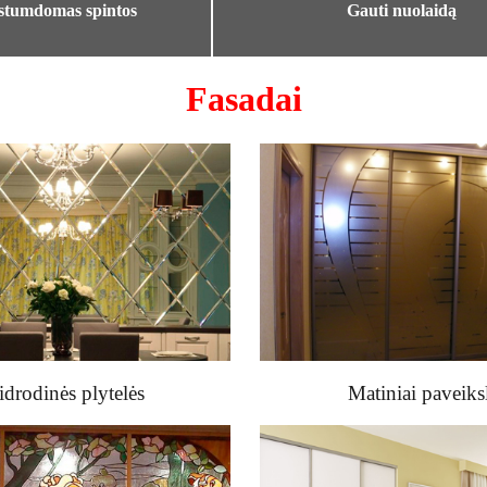
Gauti nuolaidą
 stumdomas spintos
Fasadai
idrodinės plytelės
Matiniai paveiks