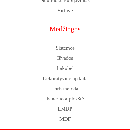
Nuotraukų kopijavimas
Virtuvė
Medžiagos
Sistemos
Išvados
Lakobel
Dekoratyvinė apdaila
Dirbtinė oda
Faneruota plokštė
LMDP
MDF