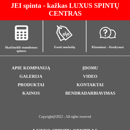
JEI spinta - kažkas LUXUS SPINTŲ
CENTRAS
Gauti nuolaidą
Klausimai - Atsakymai
Skaičiuoklė stumdomas
spintos
APIE KOMPANIJĄ
ĮDOMU
GALERIJA
VIDEO
PRODUKTAI
KONTAKTAI
KAINOS
BENDRADARBIAVIMAS
Copyright@2022 - All rights reserved