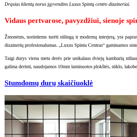
Drąsius klientų norus įgyvendins Luxus Spintų centro dizaineriai.
Vidaus pertvarose, pavyzdžiui, sienoje spi
Žmonėms, norintiems turėti stilingą ir modernų interjerą, yra paprast
dizainerių profesionalumas. „Luxus Spintu Centras“ gaminamos sistem
Taigi durys vienu metu derės prie unikalaus dviejų kambarių stilia
galima derinti, naudojamos 10mm laminuotos plokštės, stiklo, lakob
Stumdomų durų skaičiuoklė