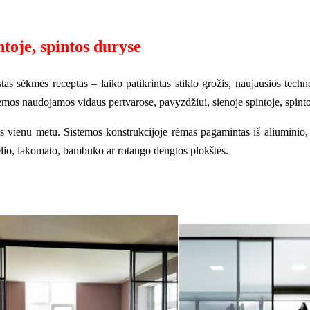
ntoje, spintos duryse
as sėkmės receptas – laiko patikrintas stiklo grožis, naujausios techno
os naudojamos vidaus pertvarose, pavyzdžiui, sienoje spintoje, spinto
us vienu metu. Sistemos konstrukcijoje rėmas pagamintas iš aliuminio, 
elio, lakomato, bambuko ar rotango dengtos plokštės.