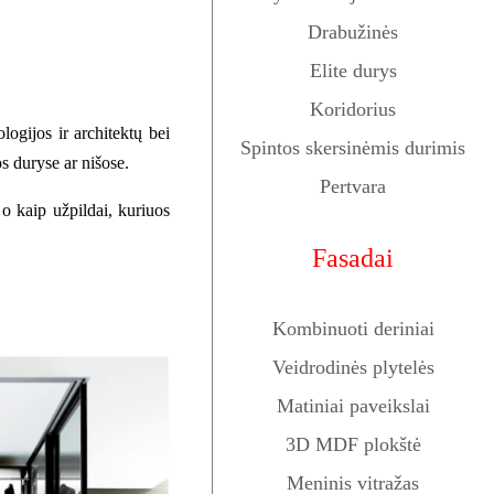
Drabužinės
Elite durys
Koridorius
logijos ir architektų bei
Spintos skersinėmis durimis
s duryse ar nišose.
Pertvara
o kaip užpildai, kuriuos
Fasadai
Kombinuoti deriniai
Veidrodinės plytelės
Matiniai paveikslai
3D MDF plokštė
Meninis vitražas