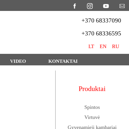
+370 68337090
+370 68336595
LT
EN
RU
VIDEO
KONTAKTAI
Produktai
Spintos
Virtuvė
Gyvenamieji kambariai