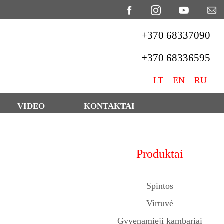
+370 68337090
+370 68336595
LT
EN
RU
VIDEO
KONTAKTAI
Produktai
Spintos
Virtuvė
Gyvenamieji kambariai