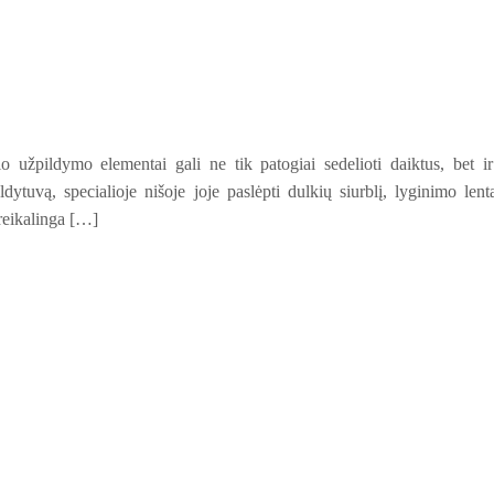
io užpildymo elementai gali ne tik patogiai sedelioti daiktus, bet ir
dytuvą, specialioje nišoje joje paslėpti dulkių siurblį, lyginimo lent
 reikalinga […]