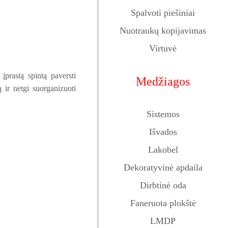
Spalvoti piešiniai
Nuotraukų kopijavimas
Virtuvė
 įprastą spintą paversti
Medžiagos
ą ir netgi suorganizuoti
Sistemos
Išvados
Lakobel
Dekoratyvinė apdaila
Dirbtinė oda
Faneruota plokštė
LMDP