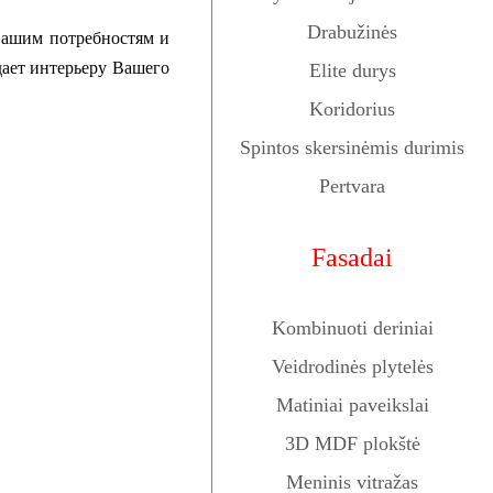
Drabužinės
 Вашим потребностям и
дает интерьеру Вашего
Elite durys
Koridorius
Spintos skersinėmis durimis
Pertvara
Fasadai
Kombinuoti deriniai
Veidrodinės plytelės
Matiniai paveikslai
3D MDF plokštė
Meninis vitražas