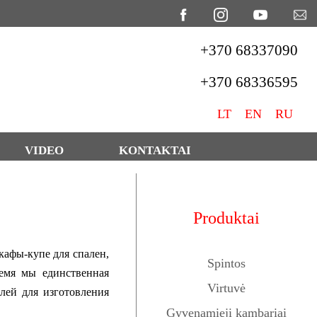
+370 68337090
+370 68336595
LT
EN
RU
VIDEO
KONTAKTAI
Produktai
афы-купе для спален,
Spintos
ремя мы единственная
Virtuvė
лей для изготовления
Gyvenamieji kambariai